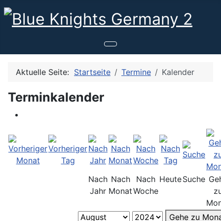
Aktuelle Seite:
Startseite
Termine
Kalender
Terminkalender
Nach
Nach
Nach
Heute
Suche
Ge
Jahr
Monat
Woche
z
Mon
Gehe zu Mon