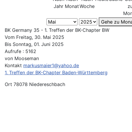
Jahr
Monat
Woche
z
Mon
Gehe zu Mon
BK Germany 35 - 1. Treffen der BK-Chapter BW
Vom Freitag, 30. Mai 2025
Bis Sonntag, 01. Juni 2025
Aufrufe
: 5162
von
Mooseman
Kontakt
markusmaier1@yahoo.de
1. Treffen der BK-Chapter Baden-Württemberg
Ort
78078 Niedereschbach