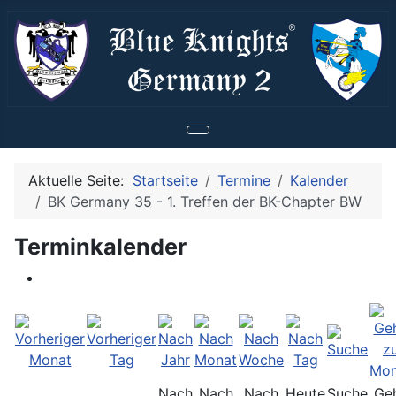
Aktuelle Seite:
Startseite
Termine
Kalender
BK Germany 35 - 1. Treffen der BK-Chapter BW
Terminkalender
Nach
Nach
Nach
Heute
Suche
Ge